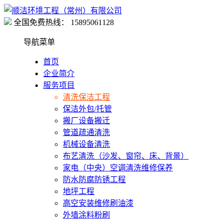
全国免费热线：
15895061128
导航菜单
首页
企业简介
服务项目
清洗保洁工程
保洁外包/托管
搬厂设备搬迁
管道疏通清洗
机械设备清洗
布艺清洗（沙发、窗帘、床、背景）
家电（中央）空调清洗维修保养
防水防腐防锈工程
地坪工程
高空安装维修刷油漆
外墙涂料粉刷