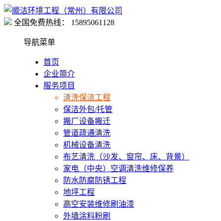
全国免费热线：
15895061128
导航菜单
首页
企业简介
服务项目
清洗保洁工程
保洁外包/托管
搬厂设备搬迁
管道疏通清洗
机械设备清洗
布艺清洗（沙发、窗帘、床、背景）
家电（中央）空调清洗维修保养
防水防腐防锈工程
地坪工程
高空安装维修刷油漆
外墙涂料粉刷