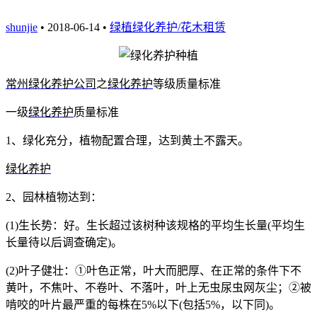
shunjie
• 2018-06-14 •
绿植绿化养护/花木租赁
常州绿化养护公
司
之
绿化养护
等级质量标准
一级
绿化养护
质量标准
1
、绿化充分，植物配置合理，达到黄土不露天。
绿化养护
2
、园林植物达到：
(1)
生长势：好。生长超过该树种该规格的平均生长量
(
平均生
长量待以后调查确定
)
。
(2)
叶子健壮：①叶色正常，叶大而肥厚、在正常的条件下不
黄叶，不焦叶、不卷叶、不落叶，叶上无虫尿虫网灰尘；②被
啃咬的叶片最严重的每株在
5%
以下
(
包括
5%
，以下同
)
。