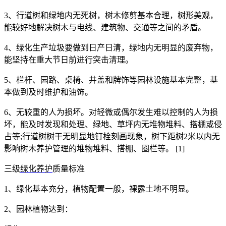
3
、行道树和绿地内无死树，树木修剪基本合理，树形美观，
能较好地解决树木与电线、建筑物、交通等之间的矛盾。
4
、绿化生产垃圾要做到日产日清，绿地内无明显的废弃物，
能坚持在重大节日前进行突击清理。
5
、栏杆、园路、桌椅、井盖和牌饰等园林设施基本完整，基
本做到及时维护和油饰。
6
、无较重的人为损坏。对轻微或偶尔发生难以控制的人为损
坏，能及时发现和处理、绿地、草坪内无堆物堆料、搭棚或侵
占等
;
行道树树干无明显地钉栓刻画现象，树下距树
2
米以内无
影响树木养护管理的堆物堆料、搭棚、圈栏等。
[1]
三级
绿化养护
质量标准
1
、绿化基本充分，植物配置一般，裸露土地不明显。
2
、园林植物达到：