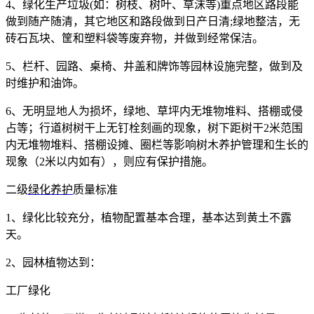
4
、绿化生产垃圾
(
如：树枝、树叶、草沫等
)
重点地区路段能
做到随产随清，其它地区和路段做到日产日清
;
绿地整洁，无
砖石瓦块、筐和塑料袋等废弃物，并做到经常保洁。
5
、栏杆、园路、桌椅、井盖和牌饰等园林设施完整，做到及
时维护和油饰。
6
、无明显地人为损坏，绿地、草坪内无堆物堆料、搭棚或侵
占等；行道树树干上无钉栓刻画的现象，树下距树干
2
米范围
内无堆物堆料、搭棚设摊、圈栏等影响树木养护管理和生长的
现象（
2
米以内如有），则应有保护措施。
二级
绿化养护
质量标准
1
、绿化比较充分，植物配置基本合理，基本达到黄土不露
天。
2
、园林植物达到：
工厂绿化