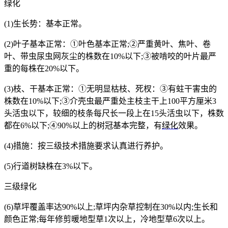
绿化
(1)
生长势：基本正常。
(2)
叶子基本正常：①叶色基本正常
;
②严重黄叶、焦叶、卷
叶、带虫尿虫网灰尘的株数在
10%
以下
;
③被啃咬的叶片最严
重的每株在
20%
以下。
(3)
枝、干基本正常：①无明显枯枝、死杈：③有蛀干害虫的
株数在
10%
以下
;
③介壳虫最严重处主枝主干上
100
平方厘米
3
头活虫以下，较细的枝条每尺长一段上在
15
头活虫以下，株数
都在
6%
以下
;
④
90%
以上的树冠基本完整，有
绿化
效果。
(4)
措施：按三级技术措施要求认真进行养护。
(5)
行道树缺株在
3%
以下。
三级绿化
(6)
草坪覆盖率达
90%
以上
;
草坪内杂草控制在
30%
以内
;
生长和
颜色正常
;
每年修剪暖地型草
1
次以上，冷地型草
6
次以上。