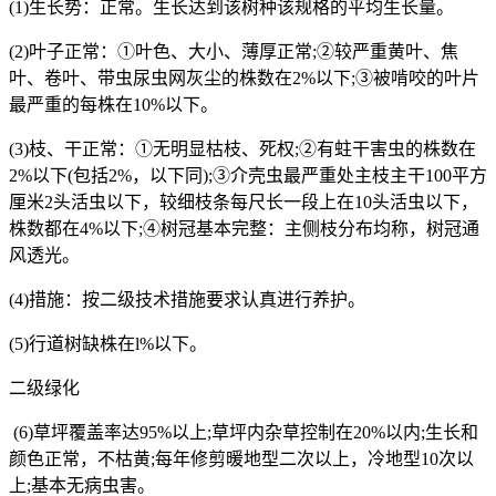
(1)
生长势：正常。生长达到该树种该规格的平均生长量。
(2)
叶子正常：①叶色、大小、薄厚正常
;
②较严重黄叶、焦
叶、卷叶、带虫尿虫网灰尘的株数在
2%
以下
;
③被啃咬的叶片
最严重的每株在
10%
以下。
(3)
枝、干正常：①无明显枯枝、死权
;
②有蛀干害虫的株数在
2%
以下
(
包括
2%
，以下同
);
③介壳虫最严重处主枝主干
100
平方
厘米
2
头活虫以下，较细枝条每尺长一段上在
10
头活虫以下，
株数都在
4%
以下
;
④树冠基本完整：主侧枝分布均称，树冠通
风透光。
(4)
措施：按二级技术措施要求认真进行养护。
(5)
行道树缺株在
l%
以下。
二级绿化
(6)
草坪覆盖率达
95%
以上
;
草坪内杂草控制在
20%
以内
;
生长和
颜色正常，不枯黄
;
每年修剪暖地型二次以上，冷地型
10
次以
上
;
基本无病虫害。