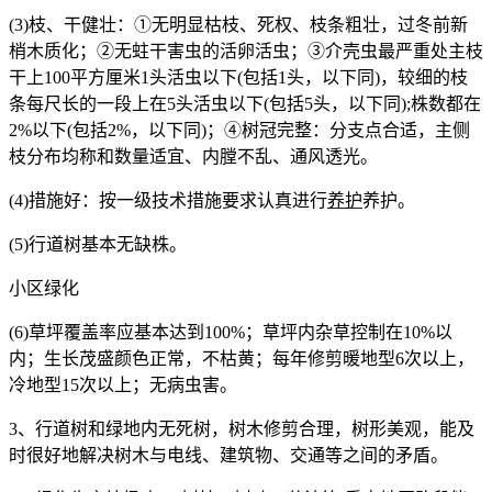
(3)
枝、干健壮：①无明显枯枝、死权、枝条粗壮，过冬前新
梢木质化；②无蛀干害虫的活卵活虫；③介壳虫最严重处主枝
干上
100
平方厘米
1
头活虫以下
(
包括
1
头，以下同
)
，较细的枝
条每尺长的一段上在
5
头活虫以下
(
包括
5
头，以下同
);
株数都在
2%
以下
(
包括
2%
，以下同
)
；④树冠完整：分支点合适，主侧
枝分布均称和数量适宜、内膛不乱、通风透光。
(4)
措施好：按一级技术措施要求认真进行
养护
养护。
(5)
行道树基本无缺株。
小区绿化
(6)
草坪覆盖率应基本达到
100%
；草坪内杂草控制在
10%
以
内；生长茂盛颜色正常，不枯黄；每年修剪暖地型
6
次以上，
冷地型
15
次以上；无病虫害。
3
、行道树和绿地内无死树，树木修剪合理，树形美观，能及
时很好地解决树木与电线、建筑物、交通等之间的矛盾。