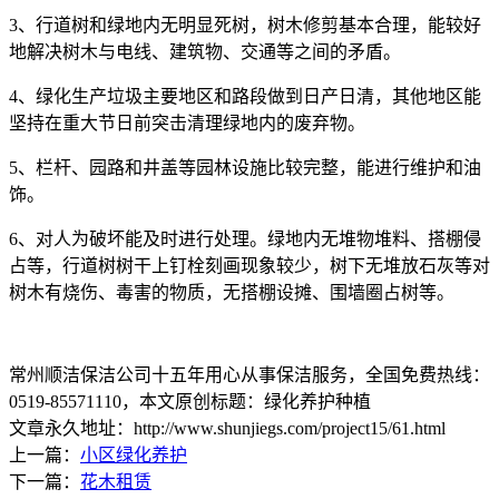
3
、行道树和绿地内无明显死树，树木修剪基本合理，能较好
地解决树木与电线、建筑物、交通等之间的矛盾。
4
、绿化生产垃圾主要地区和路段做到日产日清，其他地区能
坚持在重大节日前突击清理绿地内的废弃物。
5
、栏杆、园路和井盖等园林设施比较完整，能进行维护和油
饰。
6
、对人为破坏能及时进行处理。绿地内无堆物堆料、搭棚侵
占等，行道树树干上钉栓刻画现象较少，树下无堆放石灰等对
树木有烧伤、毒害的物质，无搭棚设摊、围墙圈占树等。
常州顺洁保洁公司十五年用心从事保洁服务，全国免费热线：
0519-85571110
，本文原创标题：
绿化养护种植
文章永久地址：http://www.shunjiegs.com/project15/61.html
上一篇：
小区绿化养护
下一篇：
花木租赁