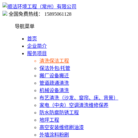
全国免费热线：
15895061128
导航菜单
首页
企业简介
服务项目
清洗保洁工程
保洁外包/托管
搬厂设备搬迁
管道疏通清洗
机械设备清洗
布艺清洗（沙发、窗帘、床、背景）
家电（中央）空调清洗维修保养
防水防腐防锈工程
地坪工程
高空安装维修刷油漆
外墙涂料粉刷