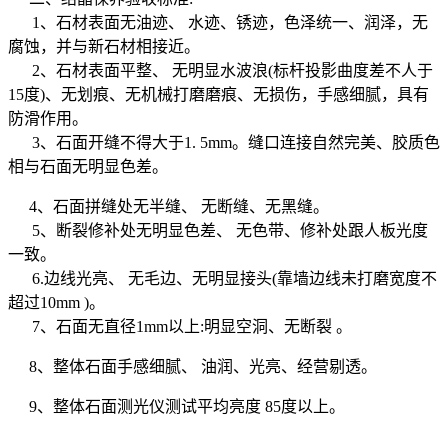
1
、石材表面无油迹、
水迹、锈迹，色泽统一、润泽，无
腐蚀，并与新石材相接近。
2
、石材表面平整、
无明显水波浪
(
标杆投影曲度差不人于
15
度
)
、无划痕、无机械打磨磨痕、无损伤，手感细腻，具有
防滑作用。
3
、石面开缝不得大于
1. 5mm
。缝口连接自然完美、胶质色
相与石面无明显色差。
4
、石面拼缝处无半缝、
无断缝、无黑缝。
5
、断裂修补处无明显色差、
无色带、修补处跟人板光度
一致。
6.
边线光亮、
无毛边、无明显接头
(
靠墙边线未打磨宽度不
超过
10mm )
。
7
、石面无直径
1mm
以上
:
明显空洞、无断裂
。
8
、整体石面手感细腻、
油润、光亮、经营剔透。
9
、整体石面测光仪测试平均亮度
85
度以上。