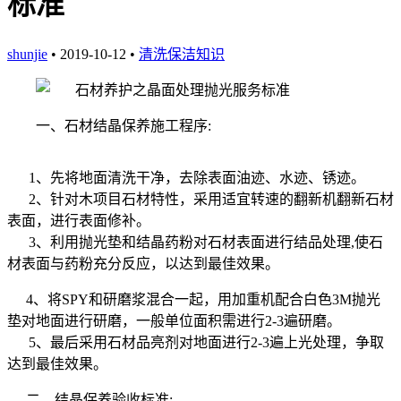
标准
shunjie
• 2019-10-12 •
清洗保洁知识
一、石材结晶保养施工程序
:
1
、先将地面清洗干净，去除表面油迹、水迹、锈迹。
2
、针对木项目石材特性，采用适宜转速的翻新机翻新石材
表面，进行表面修补。
3
、利用抛光垫和结晶药粉对石材表面进行结品处理
,
使石
材表面与药粉充分反应，以达到最佳效果。
4
、将
SPY
和研磨浆混合一起，用加重机配合白色
3M
抛光
垫对地面进行研磨，一般单位面积需进行
2-3
遍研磨。
5
、最后采用石材品亮剂对地面进行
2-3
遍上光处理，争取
达到最佳效果。
二、结晶保养验收标准
: