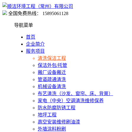
全国免费热线：
15895061128
导航菜单
首页
企业简介
服务项目
清洗保洁工程
保洁外包/托管
搬厂设备搬迁
管道疏通清洗
机械设备清洗
布艺清洗（沙发、窗帘、床、背景）
家电（中央）空调清洗维修保养
防水防腐防锈工程
地坪工程
高空安装维修刷油漆
外墙涂料粉刷