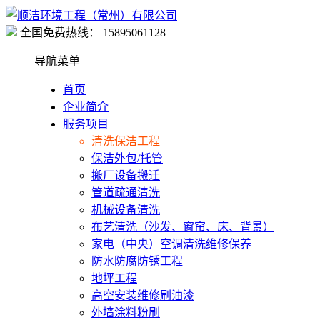
全国免费热线：
15895061128
导航菜单
首页
企业简介
服务项目
清洗保洁工程
保洁外包/托管
搬厂设备搬迁
管道疏通清洗
机械设备清洗
布艺清洗（沙发、窗帘、床、背景）
家电（中央）空调清洗维修保养
防水防腐防锈工程
地坪工程
高空安装维修刷油漆
外墙涂料粉刷