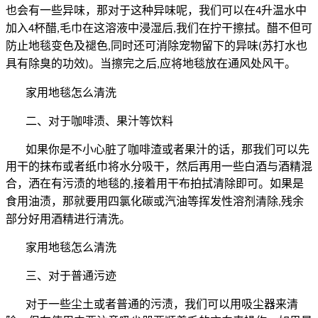
也会有一些异味，那对于这种异味呢，我们可以在
升温水中
4
加入
杯醋
毛巾在这溶液中浸湿后
我们在拧干擦拭。醋不但可
4
,
,
防止地毯变色及褪色
同时还可消除宠物留下的异味
苏打水也
,
(
具有除臭的功效
。当擦完之后
应将地毯放在通风处风干。
)
,
家用地毯怎么清洗
二、对于咖啡渍、果汁等饮料
如果你是不小心脏了咖啡渣或者果汁的话，那我们可以先
用干的抹布或者纸巾将水分吸干，然后再用一些白酒与酒精混
合，洒在有污渍的地毯的
接着用干布拍拭清除即可。如果是
,
食用油渍，那就要用四氯化碳或汽油等挥发性溶剂清除
残余
,
部分好用酒精进行清洗。
家用地毯怎么清洗
三、对于普通污迹
对于一些尘土或者普通的污渍，我们可以用吸尘器来清