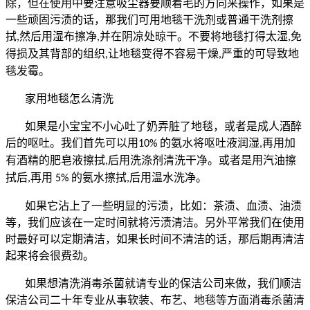
除，但在使用中要注意吸尘器要顺着毛的方向来操作，如果是
一些顽固污渍的话，那我们可用地毯干洗剂或普通干洗剂擦
拭
然后用湿布擦净
并在阴凉处晾干。不要将地毯打得太湿
免
,
,
,
得损及其背部的组织
让地毯变得不容易干燥
严重的可导致地
,
,
毯发霉。
家用地毯怎么清洗
如果是小宝宝不小心吐了奶弄脏了地毯，或者是成人酒醉
后的呕吐。我们首先可以用
的氨水将呕吐液润湿
再用加
10%
,
有酒精的肥皂液擦拭
后用洗涤剂清洗干净。或者是用汽油擦
,
拭后
再用
的氨水擦拭
后用温水洗净。
,
5%
,
如果它沾上了一些明显的污渍，比如：茶渍、血渍、油渍
等，我们应该在一定时间就将污渍清洁。另外平常我们在使用
时最好可以定期清洁，如果长时间不清洁的话，那后期再清洁
起来将会很费劲。
如果想清洗消毒杀菌就请专业的保洁公司来做，我们顺洁
保洁公司二十年专业从事软装、布艺、地毯等方面消毒杀菌清