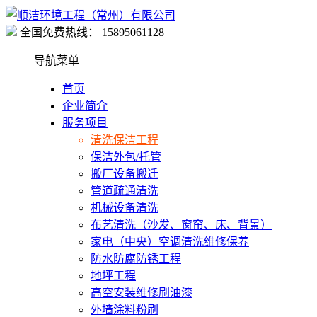
全国免费热线：
15895061128
导航菜单
首页
企业简介
服务项目
清洗保洁工程
保洁外包/托管
搬厂设备搬迁
管道疏通清洗
机械设备清洗
布艺清洗（沙发、窗帘、床、背景）
家电（中央）空调清洗维修保养
防水防腐防锈工程
地坪工程
高空安装维修刷油漆
外墙涂料粉刷