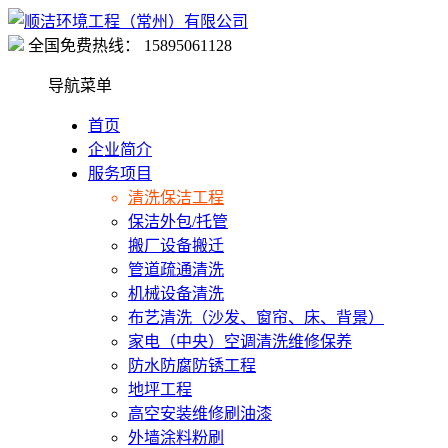
全国免费热线：
15895061128
导航菜单
首页
企业简介
服务项目
清洗保洁工程
保洁外包/托管
搬厂设备搬迁
管道疏通清洗
机械设备清洗
布艺清洗（沙发、窗帘、床、背景）
家电（中央）空调清洗维修保养
防水防腐防锈工程
地坪工程
高空安装维修刷油漆
外墙涂料粉刷