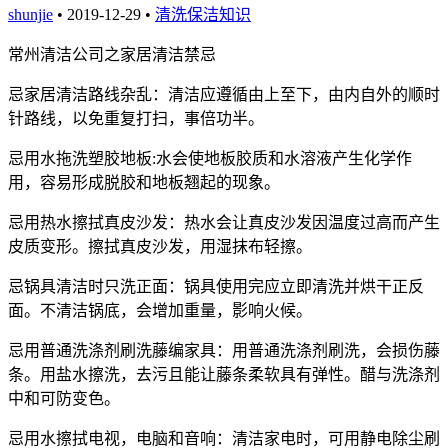
shunjie
• 2019-12-29 •
清洗保洁知识
常州清洁公司之家居清洁禁忌
忌家居清洁路线杂乱：清洁应遵循由上至下，由内自外的顺时
针路线，以免重复打扫，事倍功半。
忌用水拖洗塑胶地板:水会使地板胶质和水溶液产生化学作
用，容易形成脱胶和地板翘起的现象。
忌用热水擦拭真皮沙发：热水会让真皮沙发因温度过高而产生
皮质变形。擦拭真皮沙发，用湿抹布轻擦。
忌锅具清洁时只洗正面：锅具使用完应立即清洗并烘干正反
面。不清洁锅底，会增加重量，影响火候。
忌用普通洗涤剂刷洗藤编家具：用普通洗涤剂刷洗，会损伤藤
条。用盐水擦洗，去污且能让藤条柔软具有弹性。醋与洗涤剂
中和可防变色。
忌用水擦拭电视，电脑和音响：清洁家电时，可用静电除尘刷