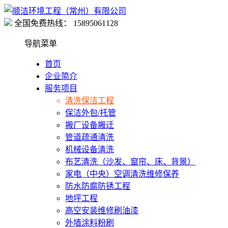
全国免费热线：
15895061128
导航菜单
首页
企业简介
服务项目
清洗保洁工程
保洁外包/托管
搬厂设备搬迁
管道疏通清洗
机械设备清洗
布艺清洗（沙发、窗帘、床、背景）
家电（中央）空调清洗维修保养
防水防腐防锈工程
地坪工程
高空安装维修刷油漆
外墙涂料粉刷