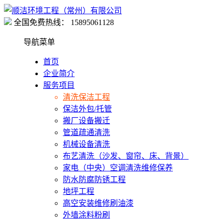
全国免费热线：
15895061128
导航菜单
首页
企业简介
服务项目
清洗保洁工程
保洁外包/托管
搬厂设备搬迁
管道疏通清洗
机械设备清洗
布艺清洗（沙发、窗帘、床、背景）
家电（中央）空调清洗维修保养
防水防腐防锈工程
地坪工程
高空安装维修刷油漆
外墙涂料粉刷