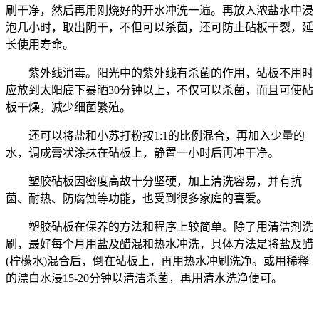
刷干净，然后再用刚烧好的开水冲洗一遍。再放入浓盐水中浸
泡几小时，取出阴干，不但可以杀菌，还可防止砧板干裂，延
长使用寿命。
紫外线消毒。阳光中的紫外线有杀菌的作用，砧板不用时
应放到太阳底下暴晒
30
分钟以上，不仅可以杀菌，而且可使砧
板干燥，减少细菌繁殖。
还可以将盐和小苏打粉按
1:1
的比例混合，再加入少量的
水，调成膏状涂抹在砧板上，静置一小时后再冲干净。
塑胶砧板因密度高故十分坚硬，加上清洗容易，并有抗
菌、耐热、防腐蚀等功能，也受到很多家庭的喜爱。
塑胶砧板在保养的方法和程序上较简单。除了用清洁剂洗
刷，最好每个月用盐及醋混和热水冲洗，具体方法是将盐及醋
(
柠檬水
)
混合后，倒在砧板上，再用热水冲刷洗净。或用稀释
的漂白水浸
15-20
分钟以清洁杀菌，再用清水洗净便可。