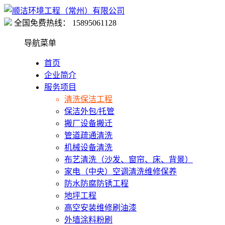
全国免费热线：
15895061128
导航菜单
首页
企业简介
服务项目
清洗保洁工程
保洁外包/托管
搬厂设备搬迁
管道疏通清洗
机械设备清洗
布艺清洗（沙发、窗帘、床、背景）
家电（中央）空调清洗维修保养
防水防腐防锈工程
地坪工程
高空安装维修刷油漆
外墙涂料粉刷