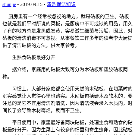
shunjie
• 2019-09-15 •
清洗保洁知识
厨房里有一个经常被忽视的地方，就是砧板的卫生。砧板
也就是我们平时所说的菜板，是厨房中不可或缺的用品，用久
了有的地方总是发黑或发黄，容易滋生细菌与污垢，因此，对
砧板的清洁消毒不可忽视。从事餐饮工作多年的读者李大厨提
供了清洁砧板的方法，供大家参考。
生熟食砧板最好分开
据介绍，家庭用的砧板大致可分为木砧板和塑胶砧板两
种。
习惯上，大部分家庭都会使用天然的木砧板，在切菜时的
沉实感觉让人觉得心里也踏实。木砧板包括硬木及软木的，要
注意的是它不宜用清洁剂清洗，因为清洁液会渗入木质内，时
间长了会导致木材霉烂，反而不卫生。
平日使用中，家里最好备两块砧板，处理生食和熟食的砧
板最好分开。因为生菜上有较多的细菌和寄生虫卵，因此砧板