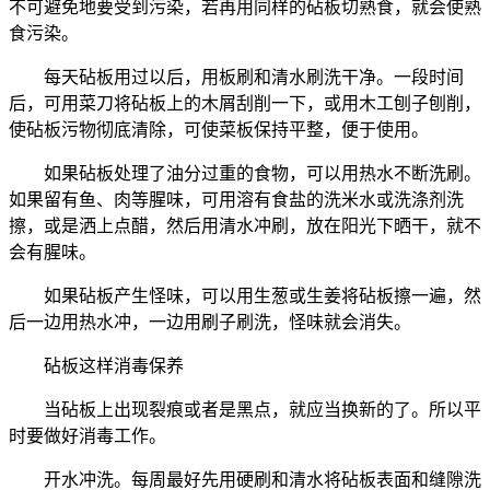
不可避免地要受到污染，若再用同样的砧板切熟食，就会使熟
食污染。
每天砧板用过以后，用板刷和清水刷洗干净。一段时间
后，可用菜刀将砧板上的木屑刮削一下，或用木工刨子刨削，
使砧板污物彻底清除，可使菜板保持平整，便于使用。
如果砧板处理了油分过重的食物，可以用热水不断洗刷。
如果留有鱼、肉等腥味，可用溶有食盐的洗米水或洗涤剂洗
擦，或是洒上点醋，然后用清水冲刷，放在阳光下晒干，就不
会有腥味。
如果砧板产生怪味，可以用生葱或生姜将砧板擦一遍，然
后一边用热水冲，一边用刷子刷洗，怪味就会消失。
砧板这样消毒保养
当砧板上出现裂痕或者是黑点，就应当换新的了。所以平
时要做好消毒工作。
开水冲洗。每周最好先用硬刷和清水将砧板表面和缝隙洗