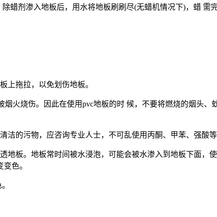
，除蜡剂渗入地板后，用水将地板刷刷尽
(
无蜡机情况下
)
，蜡
需
板上拖拉，以免划伤地板。
被烟火烧伤。因此在使用
pvc
地板的时
候，不要将燃烧的烟头、
清洁的污物，应咨询专业人士，不可乱使用丙酮、甲苯、强酸等
透地板。地板常时间被水浸泡，可能会被水渗入到地板下面，使
变变色。
色。