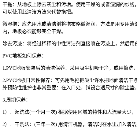
干拖：从地板上除去灰尘和污垢。使用干燥的或者湿润的纱线
可以使用此清洁方法来代替拖把。
微湿拖：应先用水或清洁剂将拖布略微湿润，方法是用专用清
内，地板必须能够完全干燥。
除去污迹：将经过稀释的中性清洁剂直接喷在污迹上，然后用
PVC
地板如何保养：
1.PVC
地板安装后的清洁保养：采用吸尘机吸干净，或用擦洗
2.PVC
地板日常性保养：可先用毛拖把吸少许水把地面清洁干
外预防性维护也非常重要：在入口处，铺设合适尺寸的除尘垫
3.
周期保养：
1
）．湿洗法
(
一个月一次
)
根据使用区域的特性和人流量大少，
2
）．干洗法：
(
三年一次
)
用清洁机器，清洁时在水里加入清洁