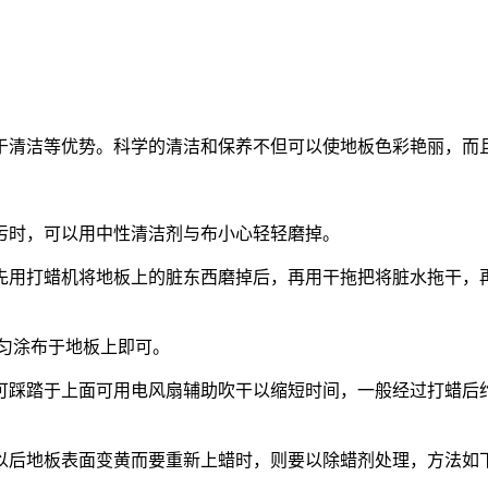
于清洁等优势。科学的清洁和保养不但可以使地板色彩艳丽，而
污时，可以用中性清洁剂与布小心轻轻磨掉。
先用打蜡机将地板上的脏东西磨掉后，再用干拖把将脏水拖干，
匀涂布于地板上即可。
可踩踏于上面可用电风扇辅助吹干以缩短时间，一般经过打蜡后
以后地板表面变黄而要重新上蜡时，则要以除蜡剂处理，方法如