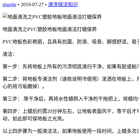
shunjie
• 2019-07-27 •
清洗保洁知识
地面清洗之
PVC
塑胶地板地面清洁打蜡保养
PVC
地板色彩艳丽，且具有抗菌、防滑、吸音、脚感舒适、易
清洁：
第一步：先将地板上所有的污渍彻底清扫干净，如果有胶或粘
第二步：将地板专清洁剂（请依说明书使用）泼洒在地板上，
心的将污垢磨掉）。
第三步：
.
等干净后，再将水性蜡倒入干净的干拖把上，将蜡均
第四步：上蜡后约需
20
分钟左右，让地板表面风干，等干后才
动，如此即可保地板之光亮。
以上四步骤为一般清洁法，如果地板使用一段时间，上蜡多次