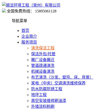
全国免费热线：
15895061128
导航菜单
首页
企业简介
服务项目
清洗保洁工程
保洁外包/托管
搬厂设备搬迁
管道疏通清洗
机械设备清洗
布艺清洗（沙发、窗帘、床、背景）
家电（中央）空调清洗维修保养
防水防腐防锈工程
地坪工程
高空安装维修刷油漆
外墙涂料粉刷