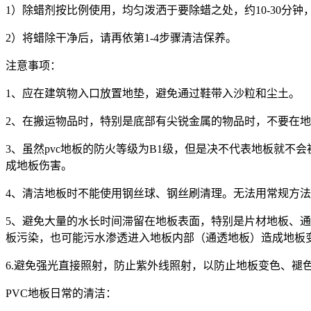
1
）除蜡剂按比例使用，均匀泼洒于要除蜡之处，约
10-30
分钟
2
）将蜡除干净后，请再依第
1-4
步骤清洁保养。
注意事项：
1
、应在建筑物入口放置地垫，避免通过鞋带入沙粒和尘土。
2
、在搬运物品时，特别是底部有尖锐金属的物品时，不要在地
3
、虽然
pvc
地板的防火等级为
B1
级，但是决不代表地板就不会
成地板伤害。
4
、清洁地板时不能使用钢丝球、钢丝刷清理。无法用常规方法
5
、避免大量的水长时间滞留在地板表面，特别是片材地板、通
板污染，也可能污水渗透进入地板内部（通透地板）造成地板
6.
避免强光直接照射，防止紫外线照射，以防止地板变色、褪
PVC
地板日常的清洁：