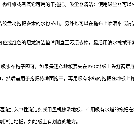
，微纤维或者其它可用的干拖把。吸尘器清洁：使用吸尘器可以
洁绞盘将拖把多余的水份挤出，另外也可以在拖布上喷洒水或清
白色或红色的尼龙清洁垫清刷直至污渍去掉，最后用清水擦拭干
，吸水布拖子即可。如果是透心地板要先在
PVC
地板上先打两层
净，然后需用于拖把将地面拖干，再用吸有水蜡的拖把在地板上
。
湿洗加入中性洗洁剂或用盘机擦洗地板，产用吸有水蜡的拖把在
剂清洁地板，如地板上有划痕的地方。