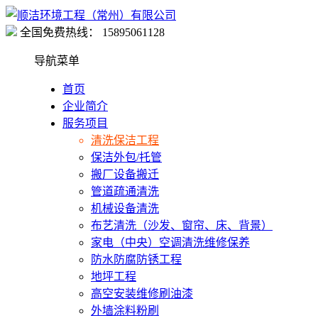
全国免费热线：
15895061128
导航菜单
首页
企业简介
服务项目
清洗保洁工程
保洁外包/托管
搬厂设备搬迁
管道疏通清洗
机械设备清洗
布艺清洗（沙发、窗帘、床、背景）
家电（中央）空调清洗维修保养
防水防腐防锈工程
地坪工程
高空安装维修刷油漆
外墙涂料粉刷