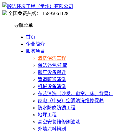
全国免费热线：
15895061128
导航菜单
首页
企业简介
服务项目
清洗保洁工程
保洁外包/托管
搬厂设备搬迁
管道疏通清洗
机械设备清洗
布艺清洗（沙发、窗帘、床、背景）
家电（中央）空调清洗维修保养
防水防腐防锈工程
地坪工程
高空安装维修刷油漆
外墙涂料粉刷