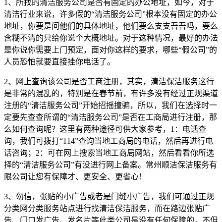
1
、所找的清洁服务公司是否有固定的办公地址，如今，对于
清洁行业来说，许多假的“清洁服务公司”根本没有固定的办公
地址，你要是问他们的具体地址，他们要么支支吾吾吗，要么
含糊不清的只给你说个大概地址。对于这种情况，最好的办法
是你说你需要上门预定，面对你这样的要求，哪些“假公司”的
人员恐怕就要直接挂你电话了。
2
、网上查询该公司是否工商注册，其实，清洁保洁服务这行
是非常的混乱的，特别是在春节前，有许多没有经过正规渠道
注册的“清洁服务公司”开始招摇撞骗，所以，我们在选择时一
定要先查查所谓的“清洁服务公司”是否在工商局进行注册，那
么如何查询呢？这里有两种途径可供大家参考，
1
：电话查
询，我们可拨打“
114
”查询当地工商局的电话，然后再进行电
话咨询；
2
：可在网上搜索当地工商局网站，然后看看你所选
择的“清洁服务公司”有没进行网上备案。常州顺洁保洁服务有
限公司让您有保障才、更安全、更省心！
3
、勿信，张贴的小广告或者是门缝小广告，我们可通过正规
分类网分类服务站点进行找清洁保洁服务，而在路边张贴广
告、门口发广告、发名片等此类公司是没有任何保障的，不但