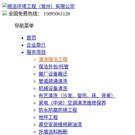
全国免费热线：
15895061128
导航菜单
首页
企业简介
服务项目
清洗保洁工程
保洁外包/托管
搬厂设备搬迁
管道疏通清洗
机械设备清洗
布艺清洗（沙发、窗帘、床、背景）
家电（中央）空调清洗维修保养
防水防腐防锈工程
地坪工程
高空安装维修刷油漆
外墙涂料粉刷