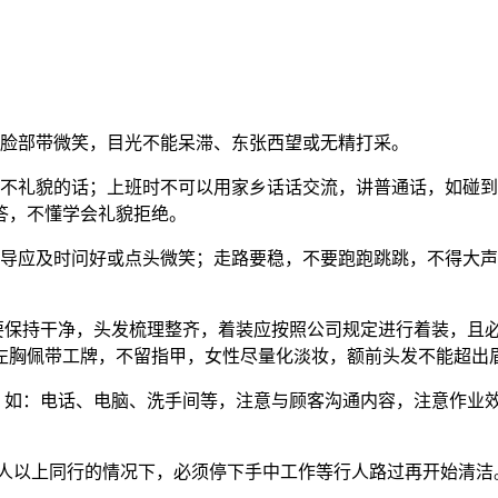
脸部带微笑，目光不能呆滞、东张西望或无精打采。
不礼貌的话；上班时不可以用家乡话话交流，讲普通话，如碰到
答，不懂学会礼貌拒绝。
导应及时问好或点头微笑；走路要稳，不要跑跑跳跳，不得大声
要保持干净，头发梳理整齐，着装应按照公司规定进行着装，且
左胸佩带工牌，不留指甲，女性尽量化淡妆，额前头发不能超出
，如：电话、电脑、洗手间等，注意与顾客沟通内容，注意作业
人以上同行的情况下，必须停下手中工作等行人路过再开始清洁