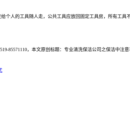
。
发给个人的工具随人走，公共工具应放回固定工具房，所有工具
5571110
，本文原创标题：
专业清洗保洁公司之保洁中注意
式