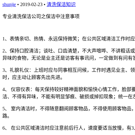
shunjie
• 2019-02-23 •
清洗保洁知识
专业清洗保洁公司之保洁中注意事项
1
、表情亲切、热情、永远保持微笑；在公共区域清洁工作时应
2
、保持口腔清洁；谈吐、口齿清楚，不大声喧哗、不讲粗话或
异味的食物，无论是业主还是访客有事讯问，一定做到有问有
3
、礼貌礼仪：上班时应与同事相互问候，工作时遇见业主、领
时，应主动让顾客先出先进。
4
、
仪容仪表：每天保持较好精神面貌和愉快心情工作，脸部
洁、不得有异味，不能有明显邹痕、破损或掉扣现象；统一在
5
、
室内清洁时，不得随意翻阅顾客物品，不得使用顾客物品
路。
6
、
在公共区域清洁时应注意前后行人，速度要适当放慢，有
3