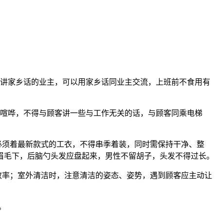
讲家乡话的业主，可以用家乡话同业主交流，上班前不食用有
喧哗，不得与顾客讲一些与工作无关的话，与顾客同乘电梯
必须着最新款式的工衣，不得串季着装，同时需保持干净、整
眉毛下，后脑勺头发应盘起来，男性不留胡子，头发不得过长。
效率；室外清洁时，注意清洁的姿态、姿势，遇到顾客应主动让
。