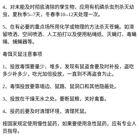
4
、对未能及时彻底清除的孳生物，应用有机磷杀虫剂杀灭幼
虫，夏秋季
5--7
天，冬春季
10--12
天处理一次。
5
、在有必要的重点场所用化学或物理的方法杀灭苍蝇。如滞
留喷洒、空间喷洒、人工拍打以及使用粘绳纸、灭蝇灯、毒蝇
绳、捕蝇器等。
毒饵灭鼠注意事项
1
、投放毒饵要量少、堆多，发现有鼠盗食要及时补投，盗吃
多少补多少，吃光加倍投放，一直到不再盗食为止。
2
、毒饵投放要靠墙边、鼠路、鼠洞口和其他隐蔽处。
3
、投放在干燥无水之处。要断鼠粮，关好禽畜。
4
、投药后要及时清理环境，清理死鼠。
按国家规定使用慢性鼠药，如果要使用急性鼠药，应有专业人
员指导。