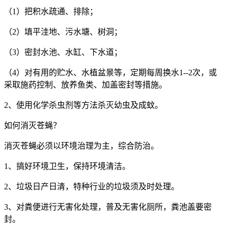
（
1
）把积水疏通、排除；
（
2
）填平洼地、污水塘、树洞；
（
3
）密封水池、水缸、下水道；
（
4
）对有用的贮水、水植盆景等，定期每周换水
1--2
次，或
采取施药控制、放养鱼类、加盖密封等措施。
2
、使用化学杀虫剂等方法杀灭幼虫及成蚊。
如何消灭苍蝇？
消灭苍蝇必须以环境治理为主，综合防治。
1
、搞好环境卫生，保持环境清洁。
2
、垃圾日产日清，特种行业的垃圾须及时处理。
3
、对粪便进行无害化处理，普及无害化厕所，粪池盖要密
封。