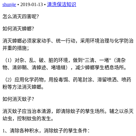
shunjie
• 2019-01-13 •
清洗保洁知识
怎么消灭四害呢？
如何消灭蟑螂？
消灭蟑螂必须家家动手、统一行动，采用环境治理与化学防治
并重的措施；
（
1
）对杂、乱、破、脏的环境，做到“三清、一堵”（清杂
物、清卵鞘、清蟑迹、堵墙缝），减少蟑螂孳生栖息场所。
（
2
）应用化学药物，用投毒饵、药笔封涂、滞留喷洒、喷药
粉等方法消灭蟑螂。
如何消灭蚊子？
消灭蚊子应当治本清源，即清除蚊子的孳生场所。辅之以杀灭
幼虫，控制蚊虫的发生。
1
、清除各种积水，消除蚊子的孳生条件：