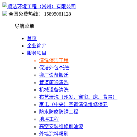
全国免费热线：
15895061128
导航菜单
首页
企业简介
服务项目
清洗保洁工程
保洁外包/托管
搬厂设备搬迁
管道疏通清洗
机械设备清洗
布艺清洗（沙发、窗帘、床、背景）
家电（中央）空调清洗维修保养
防水防腐防锈工程
地坪工程
高空安装维修刷油漆
外墙涂料粉刷