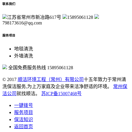
联系我们
江苏省常州市新冶路617号
15895061128
798173616@qq.com
服务项目
地毯清洗
外墙清洗
全国免费服务热线
15895061128
© 2017
顺洁环境工程（常州）有限公司
十五年致力于常州清
洗保洁服务,为上万家庭及企业带来洁净舒适的环境。
常州保
洁公司
就找顺洁。
苏ICP备15007468号
一键拨号
服务项目
保洁知识
返回首页