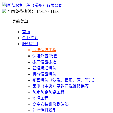
全国免费热线：
15895061128
导航菜单
首页
企业简介
服务项目
清洗保洁工程
保洁外包/托管
搬厂设备搬迁
管道疏通清洗
机械设备清洗
布艺清洗（沙发、窗帘、床、背景）
家电（中央）空调清洗维修保养
防水防腐防锈工程
地坪工程
高空安装维修刷油漆
外墙涂料粉刷